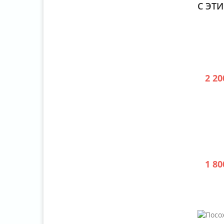
С ЭТ
2 20
1 80