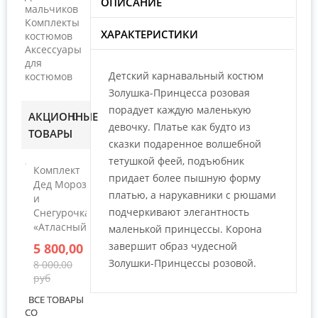
ОПИСАНИЕ
мальчиков
Комплекты
ХАРАКТЕРИСТИКИ
костюмов
Аксессуары
для
Детский карнавальный костюм
костюмов
Золушка-Принцесса розовая
порадует каждую маленькую
АКЦИОННЫЕ
девочку. Платье как будто из
ТОВАРЫ
сказки подаренное волшебной
тетушкой феей, подъюбник
Комплект
придает более пышную форму
Дед Мороз
платью, а нарукавники с рюшами
и
подчеркивают элегантность
Снегурочка
«Атласный»
маленькой принцессы. Корона
завершит образ чудесной
5 800,00 руб
Золушки-Принцессы розовой.
8 000,00
руб
ВСЕ ТОВАРЫ
СО