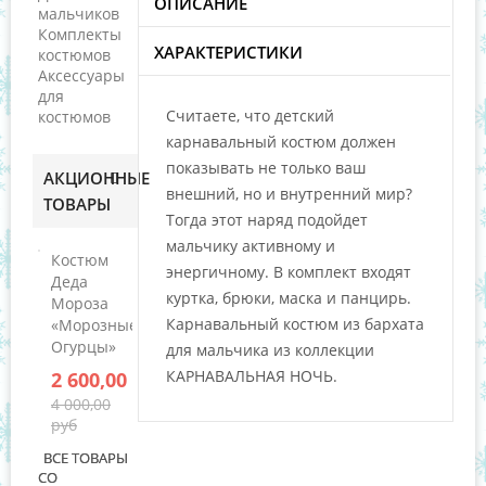
ОПИСАНИЕ
мальчиков
Комплекты
ХАРАКТЕРИСТИКИ
костюмов
Аксессуары
для
Считаете, что детский
костюмов
карнавальный костюм должен
показывать не только ваш
АКЦИОННЫЕ
внешний, но и внутренний мир?
ТОВАРЫ
Тогда этот наряд подойдет
мальчику активному и
Костюм
энергичному. В комплект входят
Деда
куртка, брюки, маска и панцирь.
Мороза
Карнавальный костюм из бархата
«Морозные-
Огурцы»
для мальчика из коллекции
КАРНАВАЛЬНАЯ НОЧЬ.
2 600,00 руб
4 000,00
руб
ВСЕ ТОВАРЫ
СО