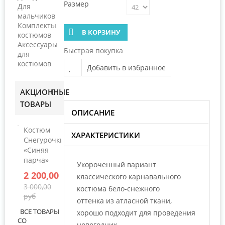
Размер
Для
мальчиков
Комплекты
В КОРЗИНУ
костюмов
Аксессуары
Быстрая покупка
для
костюмов
Добавить в избранное
АКЦИОННЫЕ
ТОВАРЫ
ОПИСАНИЕ
Костюм
ХАРАКТЕРИСТИКИ
Снегурочки
«Синяя
парча»
Укороченный вариант
2 200,00 руб
классического карнавального
3 000,00
костюма бело-снежного
руб
оттенка из атласной ткани,
ВСЕ ТОВАРЫ
хорошо подходит для проведения
СО
новогодних