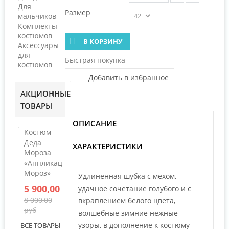
Для
Размер
мальчиков
Комплекты
костюмов
В КОРЗИНУ
Аксессуары
для
Быстрая покупка
костюмов
Добавить в избранное
АКЦИОННЫЕ
ТОВАРЫ
ОПИСАНИЕ
Костюм
Деда
ХАРАКТЕРИСТИКИ
Мороза
«Аппликация
Мороз»
Удлиненная шубка с мехом,
5 900,00 руб
удачное сочетание голубого и с
8 000,00
вкраплением белого цвета,
руб
волшебные зимние нежные
узоры, в дополнение к костюму
ВСЕ ТОВАРЫ