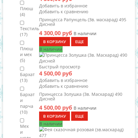
Добавить в избранное
Плюш
Добавить к сравнению
(4)
Принцесса Рапунцель (Зв. маскарад) 495
Дисней
Текстиль
4 300,00 руб
В наличии
(17)
В КОРЗИНУ
ЕЩЕ
Плюш
В наличии
и мех
(5)
Быстрый просмотр
4 500,00 руб
Бархат
(13)
Добавить в избранное
Добавить к сравнению
Принцесса Золушка (Зв. Маскарад) 490
Бархат
Дисней
и
парча
4 500,00 руб
В наличии
(10)
В КОРЗИНУ
ЕЩЕ
В наличии
Мех
и
шелк