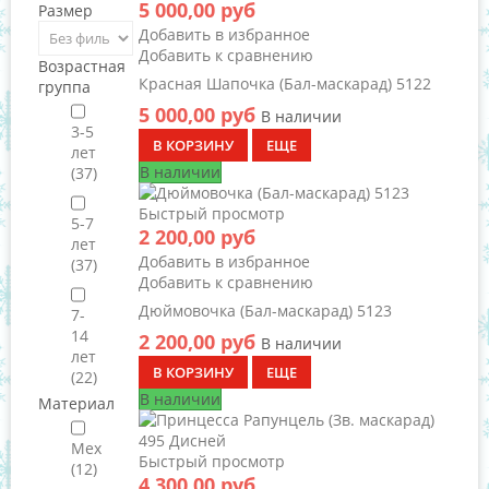
5 000,00 руб
Размер
Добавить в избранное
Добавить к сравнению
Возрастная
Красная Шапочка (Бал-маскарад) 5122
группа
5 000,00 руб
В наличии
3-5
В КОРЗИНУ
ЕЩЕ
лет
В наличии
(37)
Быстрый просмотр
5-7
2 200,00 руб
лет
Добавить в избранное
(37)
Добавить к сравнению
Дюймовочка (Бал-маскарад) 5123
7-
14
2 200,00 руб
В наличии
лет
В КОРЗИНУ
ЕЩЕ
(22)
В наличии
Материал
Мех
Быстрый просмотр
(12)
4 300,00 руб