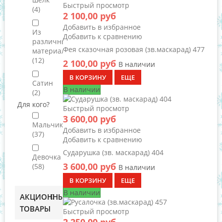
Быстрый просмотр
(4)
2 100,00 руб
Добавить в избранное
Из
Добавить к сравнению
различных
Фея сказочная розовая (зв.маскарад) 477
материалов
(12)
2 100,00 руб
В наличии
В КОРЗИНУ
ЕЩЕ
Сатин
В наличии
(2)
Для кого?
Быстрый просмотр
3 600,00 руб
Мальчик
Добавить в избранное
(37)
Добавить к сравнению
Сударушка (зв. маскарад) 404
Девочка
3 600,00 руб
(58)
В наличии
В КОРЗИНУ
ЕЩЕ
В наличии
АКЦИОННЫЕ
ТОВАРЫ
Быстрый просмотр