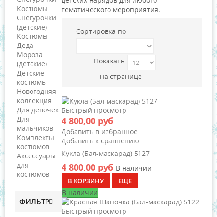
детских нарядов для любого
Костюмы
тематического мероприятия.
Снегурочки
(детские)
Сортировка по
Костюмы
Деда
Мороза
Показать
(детские)
Детские
на странице
костюмы
Новогодняя
коллекция
Для девочек
Быстрый просмотр
Для
4 800,00 руб
мальчиков
Добавить в избранное
Комплекты
Добавить к сравнению
костюмов
Кукла (Бал-маскарад) 5127
Аксессуары
для
4 800,00 руб
В наличии
костюмов
В КОРЗИНУ
ЕЩЕ
В наличии
ФИЛЬТР
Быстрый просмотр