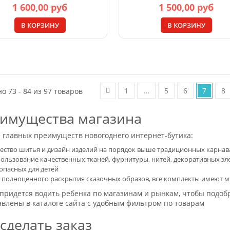
1 600,00 руб
1 500,00 руб
В КОРЗИНУ
В КОРЗИНУ
1
...
5
6
7
8
о 73 - 84 из 97 товаров
имущества магазина
е главных преимуществ новогоднего интернет-бутика:
ество шитья и дизайн изделий на порядок выше традиционных карна
ользование качественных тканей, фурнитуры, нитей, декоративных э
опасных для детей
 полноценного раскрытия сказочных образов, все комплекты имеют м
придется водить ребенка по магазинам и рынкам, чтобы подоб
авлены в каталоге сайта с удобным фильтром по товарам
 сделать заказ