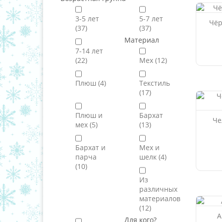
3-5 лет
5-7 лет
Чёр
(37)
(37)
Материал
7-14 лет
(22)
Мех
(12)
Плюш
(4)
Текстиль
(17)
Плюш и
Бархат
Че
мех
(5)
(13)
Бархат и
Мех и
парча
шелк
(4)
(10)
Из
различных
материалов
(12)
А
Для кого?